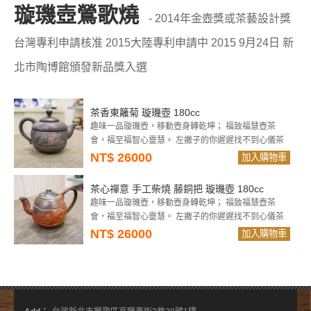
璇璣壺鶯歌燒
- 2014年金壺獎或茶藝設計獎
台灣專利申請核准 2015大陸專利申請中 2015 9月24日 新
北市陶博館頒發新品獎入選
茶香東籬菊 璇璣壺 180cc
趣味一品璇璣壺，移動壺身轉乾坤； 福致福慧壺茶
會，福至福智心靈慧。 左撇子的你遲遲找不到心儀茶
壺嗎？ 又或是想為茶席上增添一點趣味嗎？ 陶喜獨創
NT$ 26000
加入購物車
璇璣壺系列，可自由選轉壺身， 系列獲2014第五屆台
灣國際...
茶心禪意 手工柴燒 藤銅把 璇璣壺 180cc
趣味一品璇璣壺，移動壺身轉乾坤； 福致福慧壺茶
會，福至福智心靈慧。 左撇子的你遲遲找不到心儀茶
壺嗎？ 又或是想為茶席上增添一點趣味嗎？ 陶喜獨創
NT$ 26000
加入購物車
璇璣壺系列，可自由選轉壺身， 系列獲2014第五屆台
灣國際...