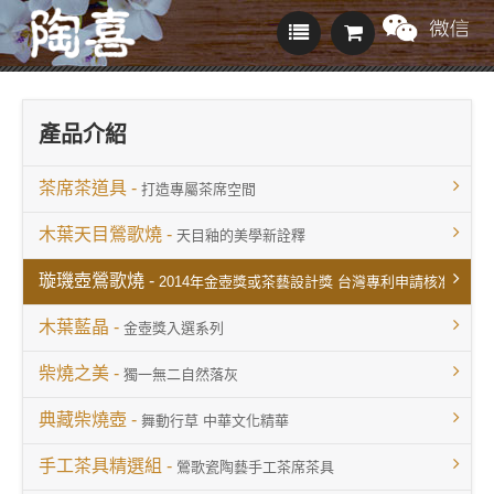
產品介紹
茶席茶道具 -
打造專屬茶席空間
木葉天目鶯歌燒 -
天目釉的美學新詮釋
璇璣壺鶯歌燒 -
2014年金壺獎或茶藝設計獎 台灣專利申請核准 2015
木葉藍晶 -
金壺獎入選系列
柴燒之美 -
獨一無二自然落灰
典藏柴燒壺 -
舞動行草 中華文化精華
手工茶具精選組 -
鶯歌瓷陶藝手工茶席茶具